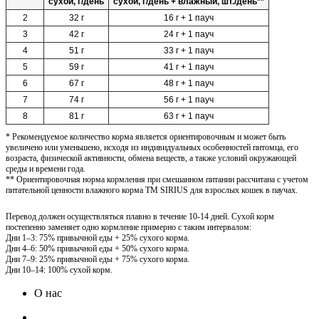
сухой, г/день
сухой, г/день + влажный, шт./день**
2
32 г
16 г + 1 пауч
3
42 г
24 г + 1 пауч
4
51 г
33 г + 1 пауч
5
59 г
41 г + 1 пауч
6
67 г
48 г + 1 пауч
7
74 г
56 г + 1 пауч
8
81 г
63 г + 1 пауч
* Рекомендуемое количество корма является ориентировочным и может быть
увеличено или уменьшено, исходя из индивидуальных особенностей питомца, его
возраста, физической активности, обмена веществ, а также условий окружающей
среды и времени года.
** Ориентировочная норма кормления при смешанном питании рассчитана с учетом
питательной ценности влажного корма ТМ SIRIUS для взрослых кошек в паучах.
Перевод должен осуществляться плавно в течение 10-14 дней. Сухой корм
постепенно заменяет одно кормление примерно с таким интервалом:
Дни 1–3: 75% привычной еды + 25% сухого корма.
Дни 4–6: 50% привычной еды + 50% сухого корма.
Дни 7–9: 25% привычной еды + 75% сухого корма.
Дни 10–14: 100% сухой корм.
О нас