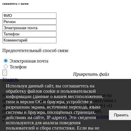
свяжитесь с нами
Предпочтительный способ связи
Электронная почта
Телефон
Прикрепить файл
Удалить
Используя данный сайт, вы соглашаетесь на
обработку файлов cookie и пользовательской
Нажимая кнопку «Отправить», я даю свое согласие на
информации (данные о вашем местоположении,
обработку моих персональных данных, в соответствии с
типе и версии ОС и браузера, устройстве и
Федеральным законом от 27.07.2006 года №152-ФЗ «О
разрешении экрана, источнике перехода, языке
персональных данных», на условиях и для целей,
системы и браузера, посещённых страницах,
Принять
определенных в
Согласии на обработку персональных данных
действиях на сайте, IP-адресе). Эти сведения
*
используются для анализа поведения
пользователей и сбора статистики. Если вы не