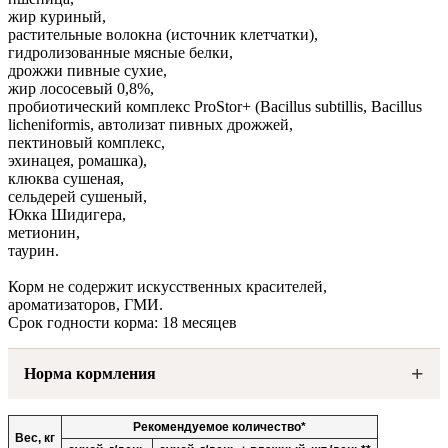
жир куриный,
растительные волокна (источник клетчатки),
гидролизованные мясные белки,
дрожжи пивные сухие,
жир лососевый 0,8%,
пробиотический комплекс ProStor+ (Bacillus subtillis, Bacillus
licheniformis, автолизат пивных дрожжей,
пектиновый комплекс,
эхинацея, ромашка),
клюква сушеная,
сельдерей сушеный,
Юкка Шидигера,
метионин,
таурин.
Корм не содержит искусственных красителей,
ароматизаторов, ГМИ.
Срок годности корма: 18 месяцев
Норма кормления
Рекомендуемое количество*
Вес, кг