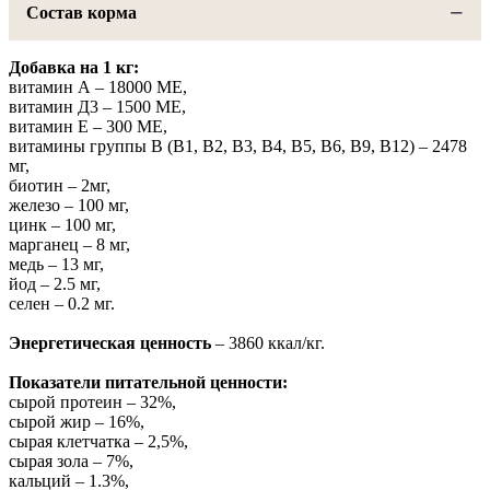
Состав корма
Добавка на 1 кг:
витамин А – 18000 МЕ,
витамин Д3 – 1500 МЕ,
витамин Е – 300 МЕ,
витамины группы В (В1, В2, В3, В4, В5, В6, В9, В12) – 2478
мг,
биотин – 2мг,
железо – 100 мг,
цинк – 100 мг,
марганец – 8 мг,
медь – 13 мг,
йод – 2.5 мг,
селен – 0.2 мг.
Энергетическая ценность
– 3860 ккал/кг.
Показатели питательной ценности:
сырой протеин – 32%,
сырой жир – 16%,
сырая клетчатка – 2,5%,
сырая зола – 7%,
кальций – 1.3%,