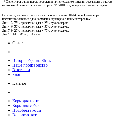
** Ориентировочная норма кормления при смешанном питании рассчитана с учетом
питательной ценности влажного корма ТМ SIRIUS для взрослых кошек в паучах.
Перевод должен осуществляться плавно в течение 10-14 дней. Сухой корм
постепенно заменяет одно кормление примерно с таким интервалом:
Дни 1–3: 75% привычной еды + 25% сухого корма.
Дни 4–6: 50% привычной еды + 50% сухого корма.
Дни 7–9: 25% привычной еды + 75% сухого корма.
Дни 10–14: 100% сухой корм.
О нас
История бренда Sirius
Наше производство
Выставки
Блог
Каталог
Корм для кошек
Корм для собак
Подобрать корм
Вопрос-ответ