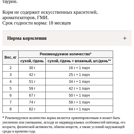
таурин.
Корм не содержит искусственных красителей,
ароматизаторов, ГМИ.
Срок годности корма: 18 месяцев
Норма кормления
Рекомендуемое количество*
Вес, кг
сухой, г/день
сухой, г/день + влажный, шт./день**
2
30 г
16 г + 1 пауч
3
42 г
25 г + 1 пауч
4
51 г
34 г + 1 пауч
5
59 г
42 г + 1 пауч
6
67 г
50 г + 1 пауч
7
74 г
58 г + 1 пауч
8
82 г
64 г + 1 пауч
* Рекомендуемое количество корма является ориентировочным и может быть
увеличено или уменьшено, исходя из индивидуальных особенностей питомца, его
возраста, физической активности, обмена веществ, а также условий окружающей
среды и времени года.