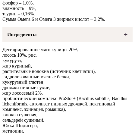
фосфор – 1,0%,
влажность – 9%,
таурин – 0,16%.
Сумма Омега 6 и Омега 3 жирных кислот – 3,2%.
Ингредиенты
Дегидрированное мясо курицы 20%,
лосось 10%, рис,
кукуруза,
жир куриный,
растительные волокна (источник клетчатки),
гидролизованные мясные белки,
кукурузный глютен,
дрожжи пивные сухие,
жир лососевый 2%,
пробиотический комплекс ProStor+ (Bacillus subtillis, Bacillus
licheniformis, автолизат пивных дрожжей, пектиновый
комплекс, эхинацея, ромашка),
клюква сушеная,
сельдерей сушеный,
Юкка Шидигера,
метионин,