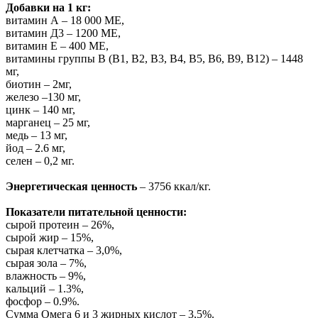
Добавки на 1 кг:
витамин А – 18 000 МЕ,
витамин Д3 – 1200 МЕ,
витамин Е – 400 МЕ,
витамины группы В (В1, В2, В3, В4, В5, В6, В9, В12) – 1448
мг,
биотин – 2мг,
железо –130 мг,
цинк – 140 мг,
марганец – 25 мг,
медь – 13 мг,
йод – 2.6 мг,
селен – 0,2 мг.
Энергетическая ценность
– 3756 ккал/кг.
Показатели питательной ценности:
сырой протеин – 26%,
сырой жир – 15%,
сырая клетчатка – 3,0%,
сырая зола – 7%,
влажность – 9%,
кальций – 1.3%,
фосфор – 0.9%.
Сумма Омега 6 и 3 жирных кислот – 3,5%.