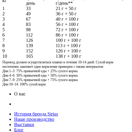
кг
день
г/день**
1
33
21 г + 50 г
2
49
36 г + 50 г
3
67
40 г + 100 г
4
83
56 г + 100 г
5
98
72 г + 100 г
6
112
86 г + 100 г
7
126
100 г + 100 г
8
139
113 г + 100 г
9
152
126 г + 100 г
10
165
138 г + 100 г
Перевод должен осуществляться плавно в течение 10-14 дней. Сухой корм
постепенно заменяет одно кормление примерно с таким интервалом:
Дни 1–3: 75% привычной еды + 25% сухого корма.
Дни 4–6: 50% привычной еды + 50% сухого корма.
Дни 7–9: 25% привычной еды + 75% сухого корма.
Дни 10–14: 100% сухой корм.
О нас
История бренда Sirius
Наше производство
Выставки
Блог