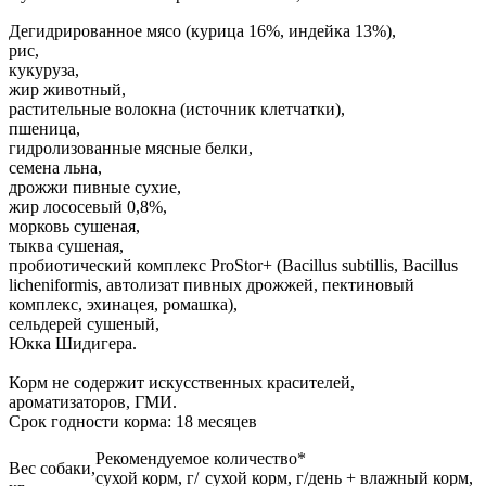
Дегидрированное мясо (курица 16%, индейка 13%),
рис,
кукуруза,
жир животный,
растительные волокна (источник клетчатки),
пшеница,
гидролизованные мясные белки,
семена льна,
дрожжи пивные сухие,
жир лососевый 0,8%,
морковь сушеная,
тыква сушеная,
пробиотический комплекс ProStor+ (Bacillus subtillis, Bacillus
licheniformis, автолизат пивных дрожжей, пектиновый
комплекс, эхинацея, ромашка),
сельдерей сушеный,
Юкка Шидигера.
Корм не содержит искусственных красителей,
ароматизаторов, ГМИ.
Срок годности корма: 18 месяцев
Рекомендуемое количество*
Вес собаки,
сухой корм, г/
сухой корм, г/день + влажный корм,