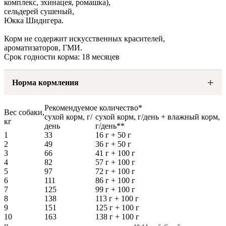
комплекс, эхинацея, ромашка),
сельдерей сушеный,
Юкка Шидигера.
Корм не содержит искусственных красителей,
ароматизаторов, ГМИ.
Срок годности корма: 18 месяцев
Норма кормления
Рекомендуемое количество*
Вес собаки,
сухой корм, г/
сухой корм, г/день + влажный корм,
кг
день
г/день**
1
33
16 г + 50 г
2
49
36 г + 50 г
3
66
41 г + 100 г
4
82
57 г + 100 г
5
97
72 г + 100 г
6
111
86 г + 100 г
7
125
99 г + 100 г
8
138
113 г + 100 г
9
151
125 г + 100 г
10
163
138 г + 100 г