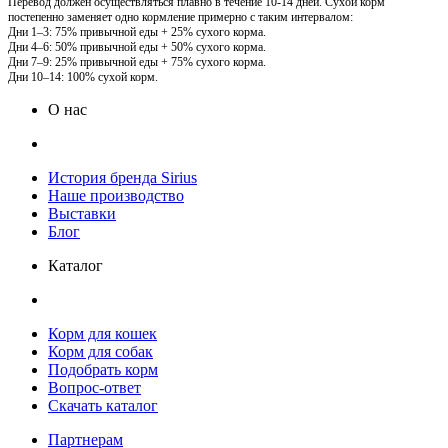
Перевод должен осуществляться плавно в течение 10-14 дней. Сухой корм
постепенно заменяет одно кормление примерно с таким интервалом:
Дни 1–3: 75% привычной еды + 25% сухого корма.
Дни 4–6: 50% привычной еды + 50% сухого корма.
Дни 7–9: 25% привычной еды + 75% сухого корма.
Дни 10–14: 100% сухой корм.
О нас
История бренда Sirius
Наше производство
Выставки
Блог
Каталог
Корм для кошек
Корм для собак
Подобрать корм
Вопрос-ответ
Скачать каталог
Партнерам