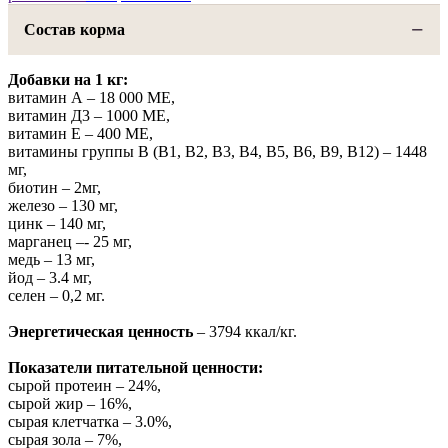
Состав корма
Добавки на 1 кг:
витамин А – 18 000 МЕ,
витамин Д3 – 1000 МЕ,
витамин Е – 400 МЕ,
витамины группы В (В1, В2, В3, В4, В5, В6, В9, В12) – 1448
мг,
биотин – 2мг,
железо – 130 мг,
цинк – 140 мг,
марганец –- 25 мг,
медь – 13 мг,
йод – 3.4 мг,
селен – 0,2 мг.
Энергетическая ценность
– 3794 ккал/кг.
Показатели питательной ценности:
сырой протеин – 24%,
сырой жир – 16%,
сырая клетчатка – 3.0%,
сырая зола – 7%,