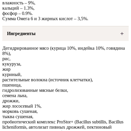
влажность – 9%,
кальций – 1.3%,
фосфор – 0.9%.
Сумма Омега 6 и 3 жирных кислот – 3,5%.
Ингредиенты
Дегидрированное мясо (курица 10%, индейка 10%, говядина
8%),
рис,
кукуруза,
жир
куриный,
растительные волокна (источник клетчатки),
пшеница,
гидролизованные мясные белки,
семена льна,
дрожжи,
жир лососевый 1%,
морковь сушеная,
тыква сушеная,
пробиотический комплекс ProStor+ (Bacillus subtillis, Bacillus
licheniformis, автолизат пивных дрожжей, пектиновый