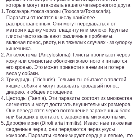
которые могут атаковать вашего четвероногого друга.
Токсакары/токсакарозы (Toxocara/Toxascaris).
Паразиты относятся к числу наиболее
распространенных. Они могут передаваться от
матери к щенку через плаценту или молоко. Круглые
глисты часто вызывают различные проблемы,
включая понос, рвоту, и в тяжелых случаях - закупорку
кишечника.
Анкилостомы (Ancylostoma). Глисты проникают через
кожу или слизистые оболочки животного и питаются
его кровью. Это может привести к анемии и потере
веса у собаки.
Трихуриды (Trichuris). Гельминты обитают в толстой
кишке собаки и могут вызывать кровавый понос,
диарею, и общее истощение.
Цестоды (Taenia). Эти паразиты состоят из множества
сегментов и могут достигать внушительных размеров.
Они передаются через поглощение зараженных блох
или бывших в контакте с зараженными животными.
Дирофилирии (Dirofilaria immitis). Известные также как
сердечные черви, они передаются через укусы
комаров. Паразиты колонизируют сердце и легкие, что