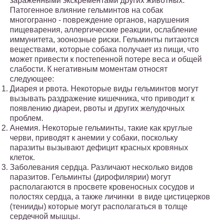
зараженными экскрементами других животных.
Патогенное влияние гельминтов на собак
многогранно - повреждение органов, нарушения
пищеварения, аллергические реакции, ослабление
иммунитета, зоонозные риски. Гельминты питаются
веществами, которые собака получает из пищи, что
может привести к постепенной потере веса и общей
слабости. К негативным моментам относят
следующее:
Диарея и рвота. Некоторые виды гельминтов могут
вызывать раздражение кишечника, что приводит к
появлению диареи, рвоты и других желудочных
проблем.
Анемия. Некоторые гельминты, такие как круглые
черви, приводят к анемии у собаки, поскольку
паразиты вызывают дефицит красных кровяных
клеток.
Заболевания сердца. Различают несколько видов
паразитов. Гельминты (дирофилярии) могут
располагаются в просвете кровеносных сосудов и
полостях сердца, а также личинки в виде цистицерков
(тенииды) которые могут располагаться в толще
сердечной мышцы.