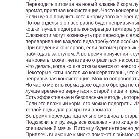
Переводить питомца на новый влажный корм лучш
аромат, приятная консистенция. Часто консерв
Если нужно приучить кота к корму того же бренд
Потом отдельно он все равно будет непривычны
кошки, лучше подогреть консервы до температур
Сложности могут возникнуть при переходе с влаж
переваривания каждого вида требуются особые 
При введении консервов, если питомец привык 
наблюдать за стулом. А во время приучения к су
на крокеты может негативно отразиться на сос
Что делать, когда кошка отказывается от нового
Некоторые коты настолько консервативны, что о
непривычная консистенция. Можно попробовать др
Но часто менять корма даже одного бренда не ст
лучше временно вернуться к старой пище и пред
Есть эффективные и безопасные методы, которы
Если это влажный корм, его можно подогреть. И
теплой воды для раскрытия аромата.
Во время перехода тщательно смешивать старый
Подключить игру, ведь все кошачьи – это хищни
специальный мячик. Питомцу будет интересно до
Привлечь внимание к миске поможет любимое ла