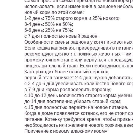
Самая простая схема перехода на новый корм р
использовать, если изменения в рационе небольш
новый корм по этой схеме:
1-2 день: 75% старого корма и 25% нового;
3-4 день: 50% на 50%;
5-6 день: 25% на 75%;
с 7 дня полностью новый рацион.
Особенности смены рациона у котят и животны
Если кошка капризная, привередливая в питани
рекомендуют для котят, пожилых животных – им
промежуточном этапе или вернуться к предыдущ
пищеварительный тракт. Если необходимость вв
Как проходит более плавный переход:
первый этап занимает 2-4 дня, нужно добавлять
с 3-4 до 6 дня увеличивать количество нового ко
в 7-9 дни корма распределить поровну;
с 10 до 12 день количество старого корма умень
до 14 дня постепенно убирать старый корм;
с 15 дня полностью перейти на новое питание.
Когда в доме появляется котенок, его не стоит 
питание. Котенку требуется время, чтобы привык
необходимость или желание нового хозяина ввест
Приучение к новому влажному корму