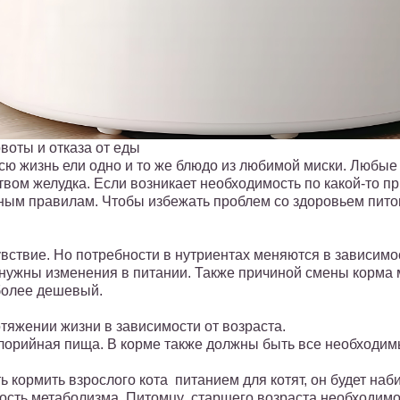
рвоты и отказа от еды
 всю жизнь ели одно и то же блюдо из любимой миски. Люб
твом желудка. Если возникает необходимость по какой-то п
ным правилам. Чтобы избежать проблем со здоровьем питом
вствие. Но потребности в нутриентах меняются в зависимос
нужны изменения в питании. Также причиной смены корма м
более дешевый.
отяжении жизни в зависимости от возраста.
калорийная пища. В корме также должны быть все необходи
 кормить взрослого кота питанием для котят, он будет наби
орость метаболизма. Питомцу старшего возраста необходим