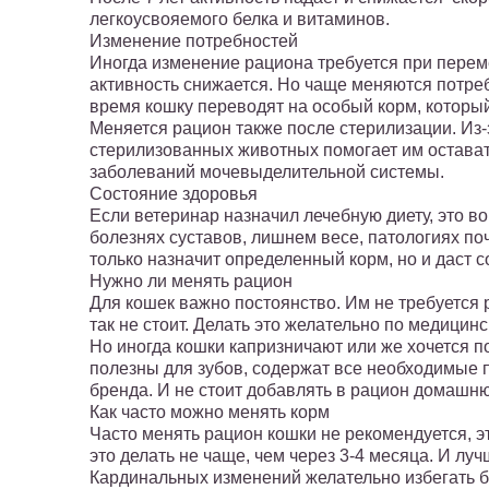
легкоусвояемого белка и витаминов.
Изменение потребностей
Иногда изменение рациона требуется при переме
активность снижается. Но чаще меняются потреб
время кошку переводят на особый корм, которы
Меняется рацион также после стерилизации. Из-з
стерилизованных животных помогает им остават
заболеваний мочевыделительной системы.
Состояние здоровья
Если ветеринар назначил лечебную диету, это 
болезнях суставов, лишнем весе, патологиях по
только назначит определенный корм, но и даст с
Нужно ли менять рацион
Для кошек важно постоянство. Им не требуется р
так не стоит. Делать это желательно по медицин
Но иногда кошки капризничают или же хочется п
полезны для зубов, содержат все необходимые 
бренда. И не стоит добавлять в рацион домашн
Как часто можно менять корм
Часто менять рацион кошки не рекомендуется, эт
это делать не чаще, чем через 3-4 месяца. И лу
Кардинальных изменений желательно избегать бе