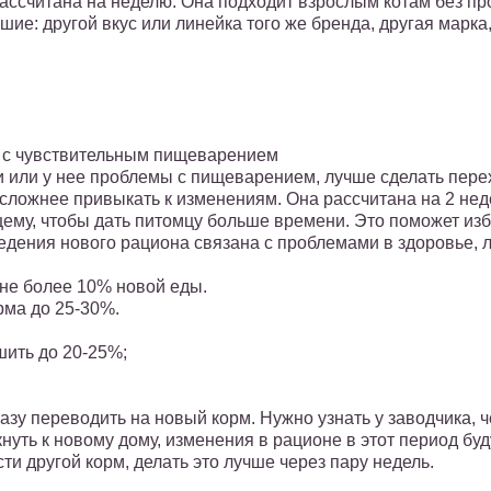
ассчитана на неделю. Она подходит взрослым котам без пр
ие: другой вкус или линейка того же бренда, другая марка,
х с чувствительным пищеварением
и или у нее проблемы с пищеварением, лучше сделать пер
 сложнее привыкать к изменениям. Она рассчитана на 2 не
ему, чтобы дать питомцу больше времени. Это поможет изб
едения нового рациона связана с проблемами в здоровье,
 не более 10% новой еды.
рма до 25-30%.
шить до 20-25%;
сразу переводить на новый корм. Нужно узнать у заводчика,
нуть к новому дому, изменения в рационе в этот период буд
и другой корм, делать это лучше через пару недель.