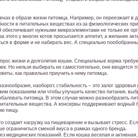
нах в образе жизни питомца. Например, он переезжает в д
ности в питательных веществах из-за физиологических при
й обеспечивает нужными микроэлементами не только ее орг
а этого у многих котов просыпается аппетит, а желание ак
ься в форме и не набирать вес. А специально пообобранны
вопрос жизни и долголетия кошки. Специальные корма треб
чек. Но нельзя выбирать их самостоятельно, они вводятся 
оветы, как правильно приучить к нему питомца.
азнообразия, наоборот, стабильность – это залог здоровья
ским показаниям или чтобы улучшить качество питания, выб
обаловать питомца. В этом случае можно разнообразить пит
питательные вещества. А консервы поддерживают водный б
юю пищу.
о создает нагрузку на пищеварение и вызывает стресс. Если
чше ограничиться сменой вкуса в рамках одного бренда.
з медицинских показаний. Если кошка веселая и активная,