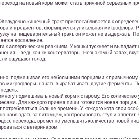
 переход на новый корм может стать причиной серьезных пр
м. Желудочно-кишечный тракт приспосабливается к опреде
ора ингредиентов, формируется уникальная микрофлора. Р
узку на пищеварительный тракт, он может не выдержать. Поя
ается воспаление.
и к аллергическим реакциям. У кошки тускнеет и выпадает ш
нения – ведь кошки консерваторы. Незнакомый запах, вкус,
если ощущают голод.
енно, подмешивая его небольшими порциями к привычному.
тав микрофлоры, начать вырабатывать другие ферменты. П
 недель.
многу подмешивать новый корм к старому. Его количество 
весами. Для каждого приема пищи готовится новая порция.
т потребоваться больше времени. У каждого кота свои особ
но наблюдать за питомцем, контролировать стул и аппетит. 
оцесс перехода, временно уменьшить количество новой пи
ироваться с ветеринаром.