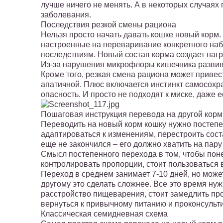
лучше ничего не менять. А в некоторых случаях
заболевания.
Последствия резкой смены рациона
Нельзя просто начать давать кошке новый кор
настроенные на переваривание конкретного наб
последствиям. Новый состав корма создает нагр
Из-за нарушения микрофлоры кишечника развив
Кроме того, резкая смена рациона может привест
апатичной. Плюс включается инстинкт самосохра
опасность. И просто не подходят к миске, даже 
Пошаговая инструкция перевода на другой корм
Переводить на новый корм кошку нужно постеп
адаптироваться к изменениям, перестроить сос
еще не закончился – его должно хватить на пару
Смысл постепенного перехода в том, чтобы поне
контролировать пропорции, стоит пользоваться 
Переход в среднем занимает 7-10 дней, но може
другому это сделать сложнее. Все это время нуж
расстройство пищеварения, стоит замедлить пр
вернуться к привычному питанию и проконсульт
Классическая семидневная схема