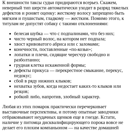
К внешности таксы судьи придираются всерьез. Скажем,
неверный тип шерсти автоматически уходит в разряд тяжелых
дефектов и роняет оценку: жесткому волосу запрещено быть
мягким и пушистым, гладкому — жестким. Помимо этого, к
титулам не допустят собаку с такими отклонениями:
белесая шубка — что с подпалинами, что без них;
чисто черный волос, на котором нет подпала;
хвост кривоватого абриса или с заломами;
конечности, поставленные «по-козьи»;
лопатки и плечи, сидящие чересчур свободно и
разболтанно;
грудная клетка искаженной формы;
дефекты прикуса — перекрестное смыкание, перекус,
недокус;
сбой в ряду нижних клыков;
нехватка зубов, когда недостает каких-то клыков или
резцов;
робкий либо, напротив, злобный характер.
Любая из этих помарок практически перечеркивает
выставочные перспективы, и потому опытные заводчики
отбраковывают неудачных щенков еще в гнезде. Кстати,
наличие у питомца дисквалифицирующего порока вовсе не
делает его плохим компаньоном — на качестве домашней