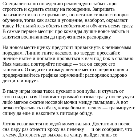
Специалисты по поведению рекомендуют забыть про
строгость и сделать ставку на поощрение. Запрещать
наказание никто не призывает, но негатив сильно стопорит
обучение, тогда как ласка и угощение, наоборот, окрыляют
таксу. Не пытайтесь объять необъятное и обучить всему сразу.
В самые первые месяцы про команды лучше вовсе забыть и
заняться воспитанием да приучением к распорядку.
На новом месте щенку предстоит привыкнуть к незнакомым
порядкам. Линию гните ласково, но твердо: пресекайте
ночное нытье и попытки прорваться к вам под бок в спальню.
Имя малыша повторяйте почаще — так он скорее его
запомнит. Отведите питомцу личное место с первого дня и
придерживайтесь графика кормлений: распорядок здорово
дисциплинирует.
В пылу игры юная такса пускает в ход зубы, и отучать от
этого надо сразу. Помогает громкий возглас сразу после укуса
либо мягкое сжатие носовой мочки между пальцами. А вот
резко отбрасывать собаку, когда больно, нельзя — травмируете
спину да еще и накопите в питомце обиду.
Лоток усваивается породой моментально. Достаточно после
сна пару раз отнести кроху на пеленку — и он сообразит, что
к чему. Дотерпеть до выхода на улицу выйдет лишь со