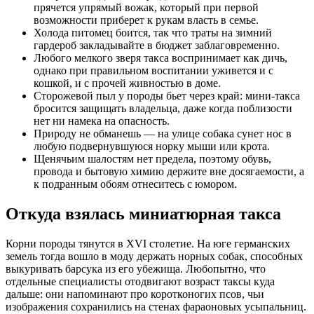
прячется упрямый вожак, который при первой
возможности приберет к рукам власть в семье.
Холода питомец боится, так что траты на зимний
гардероб закладывайте в бюджет заблаговременно.
Любого мелкого зверя такса воспринимает как дичь,
однако при правильном воспитании уживется и с
кошкой, и с прочей живностью в доме.
Сторожевой пыл у породы бьет через край: мини-такса
бросится защищать владельца, даже когда поблизости
нет ни намека на опасность.
Природу не обманешь — на улице собака сунет нос в
любую подвернувшуюся норку мыши или крота.
Щенячьим шалостям нет предела, поэтому обувь,
провода и бытовую химию держите вне досягаемости, а
к подранным обоям отнеситесь с юмором.
Откуда взялась миниатюрная такса
Корни породы тянутся в XVI столетие. На юге германских
земель тогда вошло в моду держать норных собак, способных
выкуривать барсука из его убежища. Любопытно, что
отдельные специалисты отодвигают возраст таксы куда
дальше: они напоминают про коротконогих псов, чьи
изображения сохранились на стенах фараоновых усыпальниц.