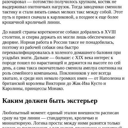
разочаровал — потомство получилось хрупким, костяк не
выдерживал охотничьих нагрузок. Тогда заводчики сменили
тактику и стали вязать самых мелких такс между собой. Этот
путь и привел сначала к карликовой, а позднее к еще более
крошечной кроличьей линии.
До нашей страны коротконогие собаки добрались в XVIII
столетии, и сперва держать их могли лишь обеспеченные
дворяне. Норная работа в России таксе не понадобилась,
поэтому из рабочей собаки она быстро
переквалифицировалась в холеного домашнего баловня при
усадьбах знати. Дальше — больше: с XIX века интерес к
породе пошел по нарастающей и держится на высоте по сей
день, а сама такса окончательно сменила амплуа охотника на
роль семейного компаньона. Поклонников у нее всегда
хватало, и среди них немало громких имен — от Наполеона и
британской королевы Виктории до Жак-Ива Кусто и
Каролины, принцессы Монако.
Каким должен быть экстерьер
Любопытный момент: единый эталон внешности расписан
сразу на три линии — стандартную, кроличью и
миниатюрную. Логика проста: между ними разнятся только