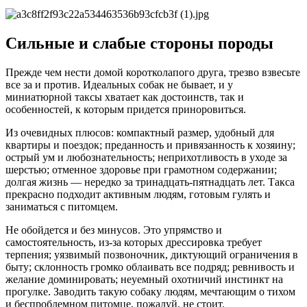
Сильные и слабые стороны породы
Прежде чем нести домой коротколапого друга, трезво взвесьте
все за и против. Идеальных собак не бывает, и у
миниатюрной таксы хватает как достоинств, так и
особенностей, к которым придется приноровиться.
Из очевидных плюсов: компактный размер, удобный для
квартиры и поездок; преданность и привязанность к хозяину;
острый ум и любознательность; неприхотливость в уходе за
шерстью; отменное здоровье при грамотном содержании;
долгая жизнь — нередко за тринадцать-пятнадцать лет. Такса
прекрасно подходит активным людям, готовым гулять и
заниматься с питомцем.
Не обойдется и без минусов. Это упрямство и
самостоятельность, из-за которых дрессировка требует
терпения; уязвимый позвоночник, диктующий ограничения в
быту; склонность громко облаивать все подряд; ревнивость и
желание доминировать; неуемный охотничий инстинкт на
прогулке. Заводить такую собаку людям, мечтающим о тихом
и беспроблемном питомце, пожалуй, не стоит.