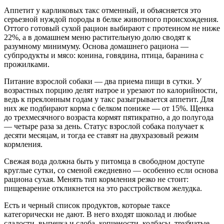
Аппетит у карликовых такс отменный, и объясняется это
серьезной нуждой породы в белке животного происхождения.
Оттого готовый сухой рацион выбирают с протеином не ниже
22%, а в домашнем меню растительную долю сводят к
разумному минимуму. Основа домашнего рациона —
субпродукты и мясо: конина, говядина, птица, баранина с
прожилками.
Питание взрослой собаки — два приема пищи в сутки. У
возрастных порцию делят натрое и урезают по калорийности,
ведь к преклонным годам у такс разыгрывается аппетит. Для
них же подбирают корма с белком пониже — от 15%. Щенка
до трехмесячного возраста кормят пятикратно, а до полугода
— четыре раза за день. Статус взрослой собака получает к
десяти месяцам, и тогда ее ставят на двухразовый режим
кормления.
Свежая вода должна быть у питомца в свободном доступе
круглые сутки, со сменой ежедневно — особенно если основа
рациона сухая. Менять тип кормления резко не стоит:
пищеварение откликнется на это расстройством желудка.
Есть и черный список продуктов, которые таксе
категорически не дают. В него входят шоколад и любые
сладости, выпечка и сдоба, копчености, колбасы, трубчатые