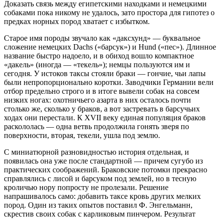
Доказать связь между египетскими находками и немецкими
собаками пока никому не удалось, зато простора для гипотез о
предках норных пород хватает с избытком.
Старое имя породы звучало как «даксхунд» — буквальное
сложение немецких Dachs («барсук») и Hund («пес»). Длинное
название быстро надоело, и в обиход вошло компактное
«дакель» (иногда — «текель»); немцы пользуются им и
сегодня. У истоков таксы стояли браки — гончие, чьи лапы
были непропорционально коротки. Заводчики Германии вели
отбор предельно строго и в итоге вывели собак на совсем
низких ногах: охотничьего азарта в них осталось почти
столько же, сколько у браков, а вот застревать в барсучьих
ходах они перестали. К XVII веку единая популяция браков
раскололась — одна ветвь продолжила гонять зверя по
поверхности, вторая, текели, ушла под землю.
С миниатюрной разновидностью история отдельная, и
появилась она уже после стандартной — причем сугубо из
практических соображений. Браковские потомки прекрасно
справлялись с лисой и барсуком под землей, но в тесную
кроличью нору попросту не пролезали. Решение
напрашивалось само: добавить таксе кровь других мелких
пород. Один из таких опытов поставил Ф. Энгельманн,
скрестив своих собак с карликовым пинчером. Результат