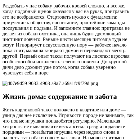
Раздобыть у нас собаку рабочих кровей сложно, и все же,
когда подобный щенок оказался у вас на руках, притравить
его не возбраняется. Стартовать нужно с фундамента:
приучение к обществу, воспитание, простейшие команды
послушания и подзыва. И запомните главное: притравка не
делает из собаки охотника, она лишь будит дремлющий
инстинкт ловчего. Раньше шести месяцев питомца туда не
везут. Игнорирует искусственную нору — рабочее начало
пока спит; малыша забирают домой и пережидают месяц-
другой. Первый опыт таксы получают на лисятах: взрослая
особь способна искалечить зеленого новичка. До крупной
дичи дело доходит уже потом, когда собака уверенно
чувствует себя в норе.
Жизнь дома: содержание и забота
Жить карликовой таксе положено в квартире или доме —
улица для нее исключена. Игривости породе не занимать, так
что новые игрушки понадобятся регулярно. Маленькая
хитрость: не вываливайте весь арсенал сразу, а подавайте
порциями — позабытая игрушка через неделю снова в
радость, тут собаки совсем как люди. На морозе питомец