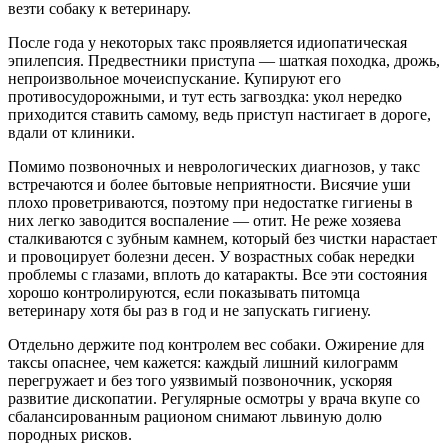
везти собаку к ветеринару.
После года у некоторых такс проявляется идиопатическая
эпилепсия. Предвестники приступа — шаткая походка, дрожь,
непроизвольное мочеиспускание. Купируют его
противосудорожными, и тут есть загвоздка: укол нередко
приходится ставить самому, ведь приступ настигает в дороге,
вдали от клиники.
Помимо позвоночных и неврологических диагнозов, у такс
встречаются и более бытовые неприятности. Висячие уши
плохо проветриваются, поэтому при недостатке гигиены в
них легко заводится воспаление — отит. Не реже хозяева
сталкиваются с зубным камнем, который без чистки нарастает
и провоцирует болезни десен. У возрастных собак нередки
проблемы с глазами, вплоть до катаракты. Все эти состояния
хорошо контролируются, если показывать питомца
ветеринару хотя бы раз в год и не запускать гигиену.
Отдельно держите под контролем вес собаки. Ожирение для
таксы опаснее, чем кажется: каждый лишний килограмм
перегружает и без того уязвимый позвоночник, ускоряя
развитие дископатии. Регулярные осмотры у врача вкупе со
сбалансированным рационом снимают львиную долю
породных рисков.