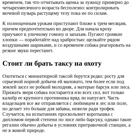
временем, так что отчитывать щенка за лужицу примерно до
четырехмесячного возраста бесполезно: контролировать
мочевой пузырь растущему телу пока не по силам.
К полноценным урокам приступают ближе к трем месяцам,
причем предпочтительно во дворе. Для начала кроху
приучают к уличному гомону и запахам. Пугают громкие
хлопки — поработайте над храбростью: щелкайте рядом
воздушными шариками, и со временем собака реагировать на
резкие звуки перестанет.
Стоит ли брать таксу на охоту
Охотиться с миниатюрной таксой берутся редко: росту для
серьезной норной добычи ей маловато, тем более если под
землей засел не робкий молодняк, а матерые барсук или лиса.
Прижать зверя собака постарается изо всех сил, вот только
калибр ее крупного противника вряд ли напугает. Часть
владельцев все же отправляется с любимцем в лес или поле,
но делает это больше для забавы, нежели ради трофея.
Случается, на испытаниях проскользнет коротышка с
дипломом первой степени по лисе либо барсуку, однако такие
регалии обычно добыты в условиях притравочной станции, а
не в живой природе.