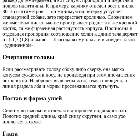
размер да темперамент, а вот силуэт, пропорции и шерстный
покров идентичны. К примеру, карлику отведен рост в вилке
30–35 сантиметров — он минимум на пятерку уступает
стандартной собаке, зато перерастает кроличью. Сложением
же «мелочь» нисколько не проигрывает родне: тот же крепкий
костяк, та же фирменная растянутость корпуса. Прописана и
отдельная пропорция: соотношение холки к длине тела держат
от 1:1,7 (1,8) и выше — благодаря ему такса и выглядит такой
«удлиненной».
Очертания головы
Если рассматривать голову сбоку либо сверху, она мягко
конусом сужается к носу, не производя при этом впечатления
остроносой. Надбровья выделены ясно, темя сплющено, а
линия раздела лба и морды прослеживается чуть-чуть.
Постав и форма ушей
Сидят уши высоко и отличаются хорошей подвижностью.
Полотно средней длины, край снизу скруглен, а само ухо
прилегает к скуле.
Глаза