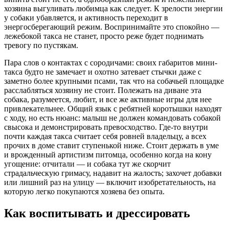
хозяина выгуливать любимца как следует. К зрелости энергии
у собаки убавляется, и активность переходит в
энергосберегающий режим. Воспринимайте это спокойно —
лежебокой такса не станет, просто реже будет поднимать
тревогу по пустякам.
Пара слов о контактах с сородичами: своих габаритов мини-
такса будто не замечает и охотно затевает стычки даже с
заметно более крупными псами, так что на собачьей площадке
расслабляться хозяину не стоит. Полежать на диване эта
собака, разумеется, любит, и все же активные игры для нее
привлекательнее. Общий язык с ребятней коротышки находят
с ходу, но есть нюанс: малыш не должен командовать собакой
свысока и демонстрировать превосходство. Где-то внутри
почти каждая такса считает себя ровней владельцу, а всех
прочих в доме ставит ступенькой ниже. Стоит держать в уме
и врожденный артистизм питомца, особенно когда на кону
угощение: отчитали — и собака тут же скорчит
страдальческую гримасу, надавит на жалость; захочет добавки
или лишний раз на улицу — включит изобретательность, на
которую легко покупаются хозяева без опыта.
Как воспитывать и дрессировать