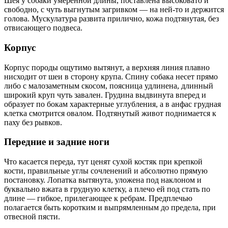
Шея у собаки умеренной длины, поставлена высоковато и
свободно, с чуть выгнутым загривком — на ней-то и держится
голова. Мускулатура развита прилично, кожа подтянутая, без
отвисающего подвеса.
Корпус
Корпус породы ощутимо вытянут, а верхняя линия плавно
нисходит от шеи в сторону крупа. Спину собака несет прямо
либо с малозаметным скосом, поясница удлинена, длинный
широкий круп чуть завален. Грудина выдвинута вперед и
образует по бокам характерные углубления, а в анфас грудная
клетка смотрится овалом. Подтянутый живот поднимается к
паху без рывков.
Передние и задние ноги
Что касается переда, тут ценят сухой костяк при крепкой
кости, правильные углы сочленений и абсолютно прямую
постановку. Лопатка вытянута, уложена под наклоном и
буквально вжата в грудную клетку, а плечо ей под стать по
длине — гибкое, прилегающее к ребрам. Предплечью
полагается быть коротким и выпрямленным до предела, при
отвесной пясти.