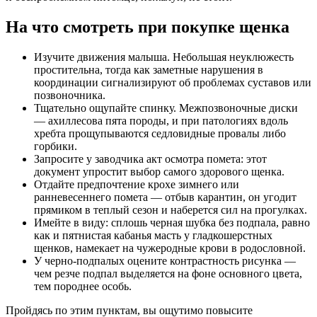
На что смотреть при покупке щенка
Изучите движения малыша. Небольшая неуклюжесть
простительна, тогда как заметные нарушения в
координации сигнализируют об проблемах суставов или
позвоночника.
Тщательно ощупайте спинку. Межпозвоночные диски
— ахиллесова пята породы, и при патологиях вдоль
хребта прощупываются седловидные провалы либо
горбики.
Запросите у заводчика акт осмотра помета: этот
документ упростит выбор самого здорового щенка.
Отдайте предпочтение крохе зимнего или
ранневесеннего помета — отбыв карантин, он угодит
прямиком в теплый сезон и наберется сил на прогулках.
Имейте в виду: сплошь черная шубка без подпала, равно
как и пятнистая кабанья масть у гладкошерстных
щенков, намекает на чужеродные крови в родословной.
У черно-подпалых оцените контрастность рисунка —
чем резче подпал выделяется на фоне основного цвета,
тем породнее особь.
Пройдясь по этим пунктам, вы ощутимо повысите