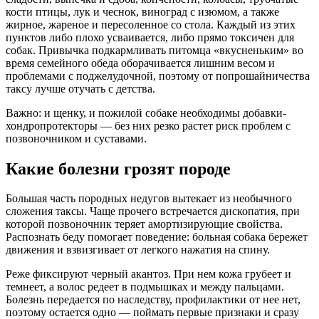
кости птицы, лук и чеснок, виноград с изюмом, а также
жирное, жареное и пересоленное со стола. Каждый из этих
пунктов либо плохо усваивается, либо прямо токсичен для
собак. Привычка подкармливать питомца «вкусненьким» во
время семейного обеда оборачивается лишним весом и
проблемами с поджелудочной, поэтому от попрошайничества
таксу лучше отучать с детства.
Важно: и щенку, и пожилой собаке необходимы добавки-
хондропротекторы — без них резко растет риск проблем с
позвоночником и суставами.
Какие болезни грозят породе
Большая часть породных недугов вытекает из необычного
сложения таксы. Чаще прочего встречается дископатия, при
которой позвоночник теряет амортизирующие свойства.
Распознать беду помогает поведение: больная собака бережет
движения и взвизгивает от легкого нажатия на спину.
Реже фиксируют черный акантоз. При нем кожа грубеет и
темнеет, а волос редеет в подмышках и между пальцами.
Болезнь передается по наследству, профилактики от нее нет,
поэтому остается одно — поймать первые признаки и сразу