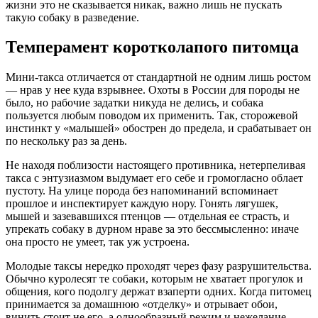
жизни это не сказывается никак, важно лишь не пускать
такую собаку в разведение.
Темперамент коротколапого питомца
Мини-такса отличается от стандартной не одним лишь ростом
— нрав у нее куда взрывнее. Охоты в России для породы не
было, но рабочие задатки никуда не делись, и собака
пользуется любым поводом их применить. Так, сторожевой
инстинкт у «малышей» обострен до предела, и срабатывает он
по нескольку раз за день.
Не находя поблизости настоящего противника, нетерпеливая
такса с энтузиазмом выдумает его себе и громогласно облает
пустоту. На улице порода без напоминаний вспоминает
прошлое и инспектирует каждую нору. Гонять лягушек,
мышей и зазевавшихся птенцов — отдельная ее страсть, и
упрекать собаку в дурном нраве за это бессмысленно: иначе
она просто не умеет, так уж устроена.
Молодые таксы нередко проходят через фазу разрушительства.
Обычно куролесят те собаки, которым не хватает прогулок и
общения, кого подолгу держат взаперти одних. Когда питомец
принимается за домашнюю «отделку» и отрывает обои,
винить стоит не его, а однообразный режим и нежелание