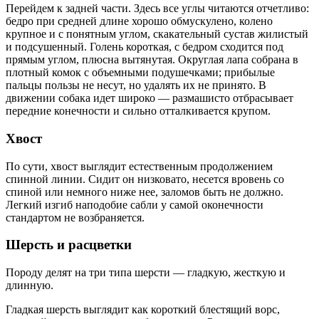
Перейдем к задней части. Здесь все углы читаются отчетливо:
бедро при средней длине хорошо обмускулено, колено
крупное и с понятным углом, скакательный сустав жилистый
и подсушенный. Голень короткая, с бедром сходится под
прямым углом, плюсна вытянутая. Округлая лапа собрана в
плотный комок с объемными подушечками; прибылые
пальцы пользы не несут, но удалять их не принято. В
движении собака идет широко — размашисто отбрасывает
передние конечности и сильно отталкивается крупом.
Хвост
По сути, хвост выглядит естественным продолжением
спинной линии. Сидит он низковато, несется вровень со
спиной или немного ниже нее, заломов быть не должно.
Легкий изгиб наподобие сабли у самой оконечности
стандартом не возбраняется.
Шерсть и расцветки
Породу делят на три типа шерсти — гладкую, жесткую и
длинную.
Гладкая шерсть выглядит как короткий блестящий ворс,