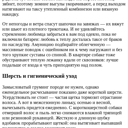
зябнет, поэтому зимние выгулы укорачивают, а перед выходом
натягивают на таксу утепленный комбинезон или вязаную
накидку.
От непогоды и ветра спасут шапочки на завязках — их вяжут
или шьют из плотного трикотажа. И не удивляйтесь
стремлению любимца забраться к вам под одеяло, пока не
включили батареи: любовь к теплу досталась таксе от браков
по наследству. Амуницию подбирайте облегченную —
массивные поводок с ошейником ни к чему нагружают и без
того хрупкие суставы со спиной. В квартире собаке тоже
обустраивают теплую лежанку вдали от сквозняков: лучше
подальше от входа и чуть приподнятую над полом.
Шерсть и гигиенический уход
Замысловатый груминг породе не нужен, однако
еженедельное расчесывание показано даже короткой шерсти.
Усердствовать не стоит — частая щетка тормозит отрастание
волоса. А вот в межсезонную линьку, осенью и весной,
вычесывать придется ежедневно. С короткошерстной собаки
отмерший волос и пыль легко снимаются влажной тряпицей
или резиновой рукавицей. Жесткую и длинную шубку
вдобавок прорабатывают щеткой: она вытягивает выпавший