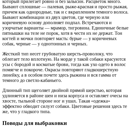
который прилегает ровно и без залысин. Расцветок много.
Бывают сплошные — палевая, рыже-красная и просто рыжая,
причем как однородные, так и с вкраплением темного волоса.
Бывают комбинации из двух цветов, где черную или
коричневую основу дополняет подпал. Встречаются и
узорчатые варианты — мрамор, тигровина. Единичные белые
пятнышки на теле не порок, хотя в чести их не держат. Тон
когтей и мочки повторяет масть: бурые — у коричневых
собак, черные — у однотонных и черных.
Жесткий тип несет грубоватую шерсть-проволоку, что
облегает тело вплотную. На морде у такой собаки красуются
усы с бородой и косматые брови, тогда как ухо одето в волос
помягче и покороче. Окрасы повторяют гладкошерстную
линейку, а в особом почете здесь рыжина и вся гамма от
темного до светло-кабаньего.
Длинный тип щеголяет двойной прямой шерстью, которая
удлиняется в районе шеи и низа корпуса и оставляет очесы на
хвосте, тыльной стороне ног и ушах. Такая «одежка»
эффектно обводит силуэт собаки. Цветовые решения здесь те
же, что у гладкого типа.
Поводы для выбраковки