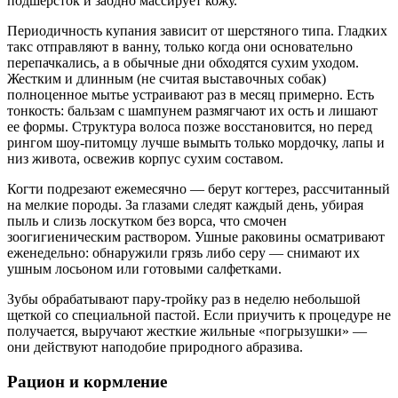
подшерсток и заодно массирует кожу.
Периодичность купания зависит от шерстяного типа. Гладких
такс отправляют в ванну, только когда они основательно
перепачкались, а в обычные дни обходятся сухим уходом.
Жестким и длинным (не считая выставочных собак)
полноценное мытье устраивают раз в месяц примерно. Есть
тонкость: бальзам с шампунем размягчают их ость и лишают
ее формы. Структура волоса позже восстановится, но перед
рингом шоу-питомцу лучше вымыть только мордочку, лапы и
низ живота, освежив корпус сухим составом.
Когти подрезают ежемесячно — берут когтерез, рассчитанный
на мелкие породы. За глазами следят каждый день, убирая
пыль и слизь лоскутком без ворса, что смочен
зоогигиеническим раствором. Ушные раковины осматривают
еженедельно: обнаружили грязь либо серу — снимают их
ушным лосьоном или готовыми салфетками.
Зубы обрабатывают пару-тройку раз в неделю небольшой
щеткой со специальной пастой. Если приучить к процедуре не
получается, выручают жесткие жильные «погрызушки» —
они действуют наподобие природного абразива.
Рацион и кормление