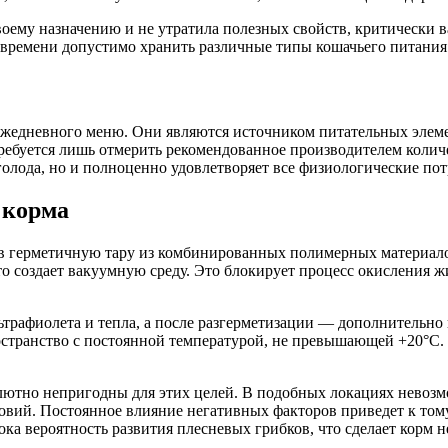
воему назначению и не утратила полезных свойств, критически в
го времени допустимо хранить различные типы кошачьего питания
 ежедневного меню. Они являются источником питательных элем
ебуется лишь отмерить рекомендованное производителем количе
голода, но и полноценно удовлетворяет все физиологические пот
 корма
 в герметичную тару из комбинированных полимерных материал
что создает вакуумную среду. Это блокирует процесс окисления
ьтрафиолета и тепла, а после разгерметизации — дополнительно
остранство с постоянной температурой, не превышающей +20°C.
олютно непригодны для этих целей. В подобных локациях нево
овий. Постоянное влияние негативных факторов приведет к тому
ока вероятность развития плесневых грибков, что сделает корм