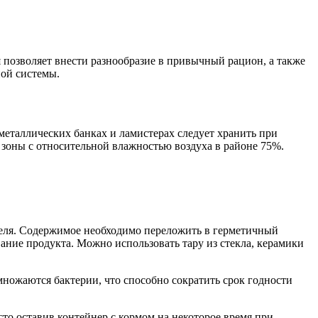
позволяет внести разнообразие в привычный рацион, а также
ой системы.
еталлических банках и ламистерах следует хранить при
 зоны с относительной влажностью воздуха в районе 75%.
еля. Содержимое необходимо переложить в герметичный
ание продукта. Можно использовать тару из стекла, керамики
ножаются бактерии, что способно сократить срок годности
то оставив контейнер с кормом на некоторое время при