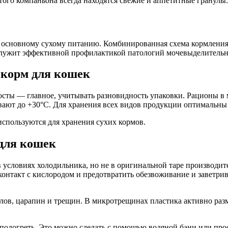
того компаньона всегда находятся свежие и аппетитные гранулы.
 основному сухому питанию. Комбинированная схема кормления 
 служит эффективной профилактикой патологий мочевыделительн
 корм для кошек
ты — главное, учитывать разновидность упаковки. Рационы в м
ивают до +30°С. Для хранения всех видов продукции оптимальны
используются для хранения сухих кормов.
для кошек
словиях холодильника, но не в оригинальной таре производит
онтакт с кислородом и предотвратить обезвоживание и заветрив
ов, царапин и трещин. В микротрещинах пластика активно разм
подогреть. Это можно сделать с помощью водяной бани или прос