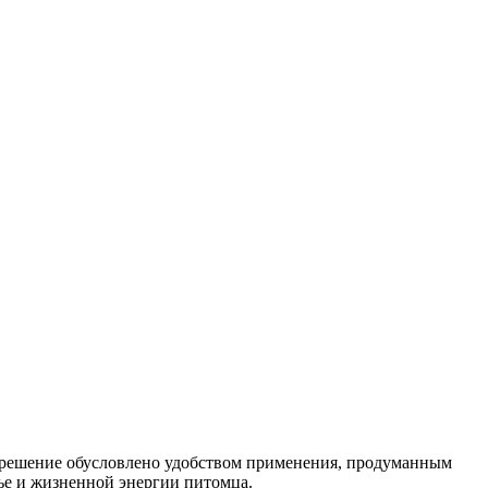
решение обусловлено удобством применения, продуманным
ье и жизненной энергии питомца.