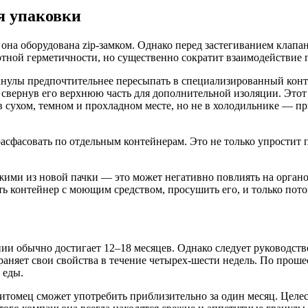
я упаковки
она оборудована zip-замком. Однако перед застегиванием клапа
лютной герметичности, но существенно сократит взаимодействие 
ранулы предпочтительнее пересыпать в специализированный ко
, свернув его верхнюю часть для дополнительной изоляции. Это
 сухом, темном и прохладном месте, но не в холодильнике — при
асфасовать по отдельным контейнерам. Это не только упростит 
жими из новой пачки — это может негативно повлиять на органо
ть контейнер с моющим средством, просушить его, и только пот
ии обычно достигает 12–18 месяцев. Однако следует руководств
аняет свои свойства в течение четырех-шести недель. По проше
 еды.
итомец сможет употребить приблизительно за один месяц. Целес