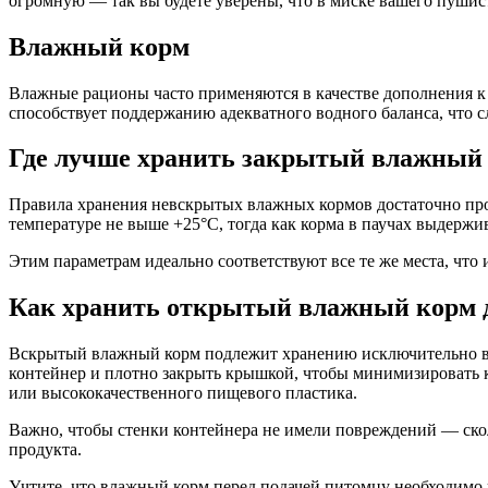
огромную — так вы будете уверены, что в миске вашего пушис
Влажный корм
Влажные рационы часто применяются в качестве дополнения к
способствует поддержанию адекватного водного баланса, что
Где лучше хранить закрытый влажный
Правила хранения невскрытых влажных кормов достаточно прос
температуре не выше +25°С, тогда как корма в паучах выдерж
Этим параметрам идеально соответствуют все те же места, что 
Как хранить открытый влажный корм 
Вскрытый влажный корм подлежит хранению исключительно в у
контейнер и плотно закрыть крышкой, чтобы минимизировать к
или высококачественного пищевого пластика.
Важно, чтобы стенки контейнера не имели повреждений — скол
продукта.
Учтите, что влажный корм перед подачей питомцу необходимо 