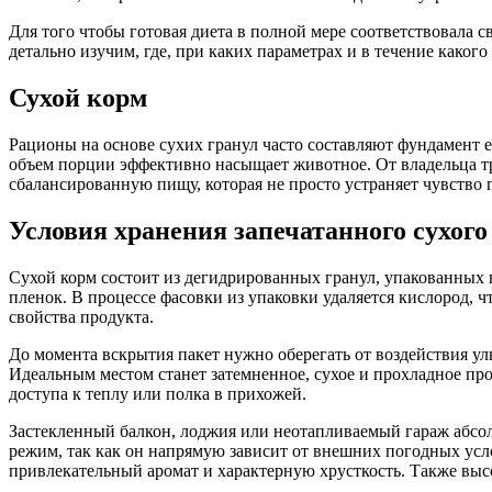
Для того чтобы готовая диета в полной мере соответствовала с
детально изучим, где, при каких параметрах и в течение како
Сухой корм
Рационы на основе сухих гранул часто составляют фундамент
объем порции эффективно насыщает животное. От владельца тр
сбалансированную пищу, которая не просто устраняет чувство 
Условия хранения запечатанного сухого
Сухой корм состоит из дегидрированных гранул, упакованных
пленок. В процессе фасовки из упаковки удаляется кислород, 
свойства продукта.
До момента вскрытия пакет нужно оберегать от воздействия ул
Идеальным местом станет затемненное, сухое и прохладное пр
доступа к теплу или полка в прихожей.
Застекленный балкон, лоджия или неотапливаемый гараж абс
режим, так как он напрямую зависит от внешних погодных усл
привлекательный аромат и характерную хрусткость. Также выс