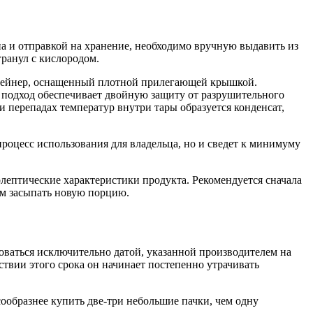
на и отправкой на хранение, необходимо вручную выдавить из
гранул с кислородом.
нтейнер, оснащенный плотной прилегающей крышкой.
т подход обеспечивает двойную защиту от разрушительного
 перепадах температур внутри тары образуется конденсат,
процесс использования для владельца, но и сведет к минимуму
лептические характеристики продукта. Рекомендуется сначала
ом засыпать новую порцию.
оваться исключительно датой, указанной производителем на
ствии этого срока он начинает постепенно утрачивать
ообразнее купить две-три небольшие пачки, чем одну