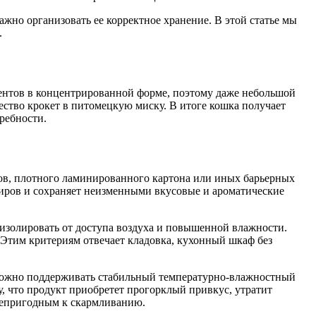
ажно организовать ее корректное хранение. В этой статье мы
.
ентов в концентрированной форме, поэтому даже небольшой
ство крокет в питомецкую миску. В итоге кошка получает
ребности.
ов, плотного ламинированного картона или иных барьерных
 жиров и сохраняет неизменными вкусовые и ароматические
 изолировать от доступа воздуха и повышенной влажности.
 Этим критериям отвечает кладовка, кухонный шкаф без
зможно поддерживать стабильный температурно-влажностный
, что продукт приобретет прогорклый привкус, утратит
 непригодным к скармливанию.