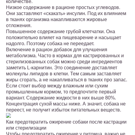
количестве.
Низкое содержание в рационе простых углеводов.
Они заставляют «скакать» инсулин. Под их влиянием
в тканях организма накапливаются жировые
отложения.
Повышенное содержание грубой клетчатки. Она
положительно влияет на пищеварение и насыщает
надолго. Поэтому собака не переедает.
Включение в рацион добавок для улучшения
метаболизма. Часто в кормах для кастрированных и
стерилизованных собак можно среди ингредиентов
заметить L-карнитин. Это соединение доставляет
молекулы липидов в клетки. Тем самым заставляет
жиры сгорать, а не накапливаться в тканях про запас.
Если стоит выбор между влажным или сухим
промышленным кормом, то предпочтите первый
вариант. Содержание жидкости в них выше 80%.
Концентрация сухой массы ниже. А значит, собака не
переест, не получит избыток питательных веществ.
Как предотвратить ожирение собаки после кастрации
или стерилизации
Чтобы предотвратить ожирение у питомца, важно не