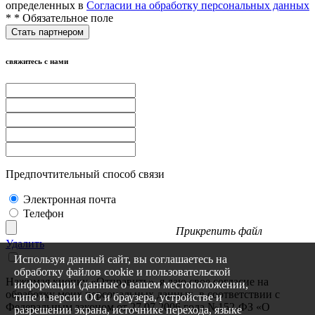
определенных в
Согласии на обработку персональных данных
*
* Обязательное поле
свяжитесь с нами
Предпочтительный способ связи
Электронная почта
Телефон
Прикрепить файл
Удалить
Используя данный сайт, вы соглашаетесь на
обработку файлов cookie и пользовательской
Нажимая кнопку «Отправить», я даю свое согласие на
информации (данные о вашем местоположении,
обработку моих персональных данных, в соответствии с
типе и версии ОС и браузера, устройстве и
Федеральным законом от 27.07.2006 года №152-ФЗ «О
разрешении экрана, источнике перехода, языке