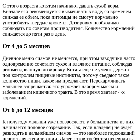
С этого возраста котятам начинают давать сухой корм.
Вначале его рекомендуется вымачивать в воде, со временем
снижая ее объем, пока питомцы не смогут нормально
употреблять твердые крокеты. Дозировку необходимо
соблюдать по советам производителя. Количество кормлений
снижается до пяти раз в день.
От 4 до 5 месяцев
Дневное меню сиамов не меняется, при этом заводчики часто
одновременно сочетают сухое и влажное питание, соблюдая
рекомендованную дозировку. Котята еще не умеют держать
под контролем пищевые инстинкты, потому съедают такое
количество пищи, какое им предлагают. Перекармливать
малышей запрещается: это угрожает набором массы и
заболеванием кишечного тракта. В это время хватает 4-х
кормлений.
От 6 до 12 месяцев
К полугоду малыши уже повзрослеют, у большинства из них
начинается половое созревание. Так, если владелец не будет
разводить в дальнейшем сиамов — это наиболее подходящий
период для стерилизации. Далее котов требуется переводить