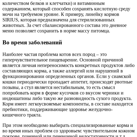
количеством белков и клетчатки) и витаминным
содержанием, который способен сохранять кислотную среду
мочи на требуемом уровне. К примеру, линейку кормов
SIRIUS, которая предназначена для стерилизованных
животных. За счет сбалансированного состава это дневное
меню позволяет сохранить в норме массу питомца.
Во время заболеваний
Наиболее частая проблема котов всех пород – это
гиперчувствительное пищеварение. Основной причиной
является личная непереносимость конкретных продуктов либо
составляющих корма, а также аллергий или нарушений в
функционировании определенных органов. Если у сиамской
кошки периодически пропадает аппетит, происходят рвотные
позывы, а стул является нестабильным, то есть смысл
попробовать корм в форме кусочков со вкусом черники и
индюшатины либо такую же разновидность сухого продукта.
Корм имеет легкоусвояемые компоненты, в составе находится
пребиотики, поддерживающие здоровье желудочно-
кишечного тракта.
При этом необходимо выбирать специализированные корма и
во время иных проблем со здоровьем: чувствительном кожном
покрове, почечной или печеночной недостаточности и т.д.