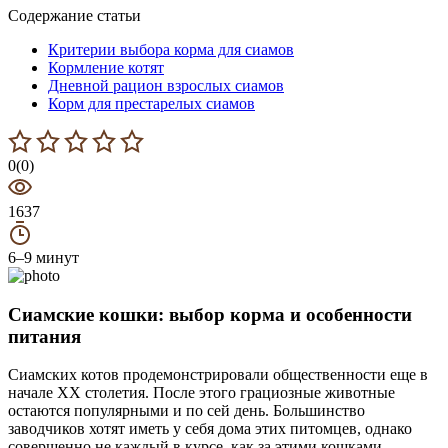
Содержание статьи
Критерии выбора корма для сиамов
Кормление котят
Дневной рацион взрослых сиамов
Корм для престарелых сиамов
0(0)
1637
6–9 минут
Сиамские кошки: выбор корма и особенности
питания
Сиамских котов продемонстрировали общественности еще в
начале XX столетия. После этого грациозные животные
остаются популярными и по сей день. Большинство
заводчиков хотят иметь у себя дома этих питомцев, однако
совершенно не каждый в курсе, как за этими кошками