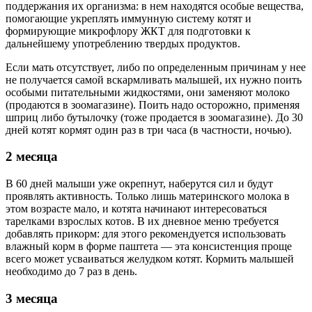
поддержания их организма: в нем находятся особые вещества,
помогающие укреплять иммунную систему котят и
формирующие микрофлору ЖКТ для подготовки к
дальнейшему употреблению твердых продуктов.
Если мать отсутствует, либо по определенным причинам у нее
не получается самой вскармливать малышей, их нужно поить
особыми питательными жидкостями, они заменяют молоко
(продаются в зоомагазине). Поить надо осторожно, применяя
шприц либо бутылочку (тоже продается в зоомагазине). До 30
дней котят кормят один раз в три часа (в частности, ночью).
2 месяца
В 60 дней малыши уже окрепнут, наберутся сил и будут
проявлять активность. Только лишь материнского молока в
этом возрасте мало, и котята начинают интересоваться
тарелками взрослых котов. В их дневное меню требуется
добавлять прикорм: для этого рекомендуется использовать
влажный корм в форме паштета — эта консистенция проще
всего может усваиваться желудком котят. Кормить малышей
необходимо до 7 раз в день.
3 месяца