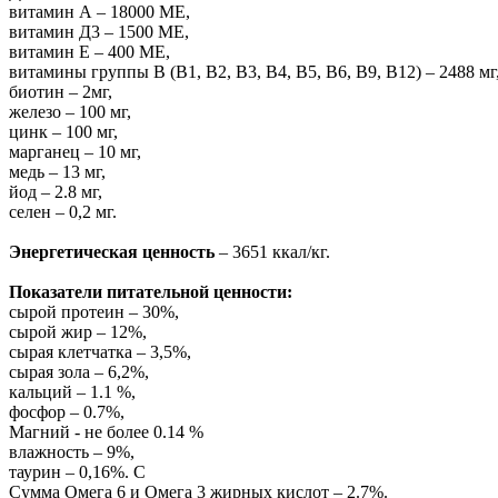
витамин А – 18000 МЕ,
витамин Д3 – 1500 МЕ,
витамин Е – 400 МЕ,
витамины группы В (В1, В2, В3, В4, В5, В6, В9, В12) – 2488 мг
биотин – 2мг,
железо – 100 мг,
цинк – 100 мг,
марганец – 10 мг,
медь – 13 мг,
йод – 2.8 мг,
селен – 0,2 мг.
Энергетическая ценность
– 3651 ккал/кг.
Показатели питательной ценности:
сырой протеин – 30%,
сырой жир – 12%,
сырая клетчатка – 3,5%,
сырая зола – 6,2%,
кальций – 1.1 %,
фосфор – 0.7%,
Магний - не более 0.14 %
влажность – 9%,
таурин – 0,16%. С
Сумма Омега 6 и Омега 3 жирных кислот – 2.7%.