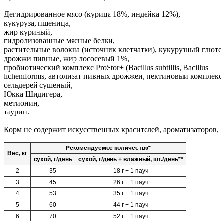
Дегидрированное мясо (курица 18%, индейка 12%),
кукуруза, пшеница,
жир куриный,
гидролизованные мясные белки,
растительные волокна (источник клетчатки), кукурузный глюте
дрожжи пивные, жир лососевый 1%,
пробиотический комплекс ProStor+ (Bacillus subtillis, Bacillus
licheniformis, автолизат пивных дрожжей, пектиновый комплекс
сельдерей сушеный,
Юкка Шидигера,
метионин,
таурин.
Корм не содержит искусственных красителей, ароматизаторов,
Рекомендуемое количество*
Вес, кг
сухой, г/день
сухой, г/день + влажный, шт./день**
2
35
18 г + 1 пауч
3
45
26 г + 1 пауч
4
53
35 г + 1 пауч
5
60
44 г + 1 пауч
6
70
52 г + 1 пауч