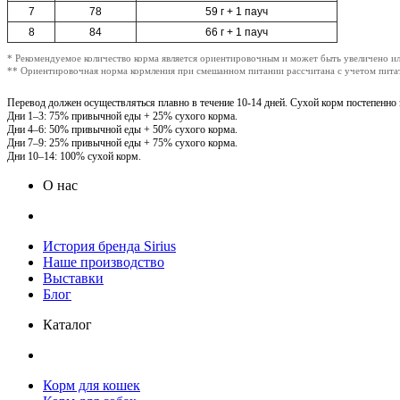
7
78
59 г + 1 пауч
8
84
66 г + 1 пауч
* Рекомендуемое количество корма является ориентировочным и может быть увеличено ил
** Ориентировочная норма кормления при смешанном питании рассчитана с учетом питат
Перевод должен осуществляться плавно в течение 10-14 дней. Сухой корм постепенно
Дни 1–3: 75% привычной еды + 25% сухого корма.
Дни 4–6: 50% привычной еды + 50% сухого корма.
Дни 7–9: 25% привычной еды + 75% сухого корма.
Дни 10–14: 100% сухой корм.
О нас
История бренда Sirius
Наше производство
Выставки
Блог
Каталог
Корм для кошек