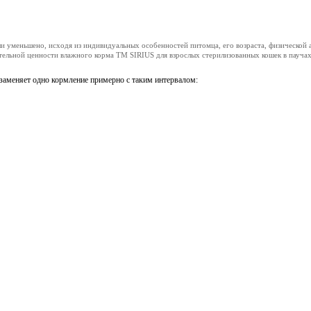
и уменьшено, исходя из индивидуальных особенностей питомца, его возраста, физической 
ельной ценности влажного корма ТМ SIRIUS для взрослых стерилизованных кошек в паучах
 заменяет одно кормление примерно с таким интервалом: