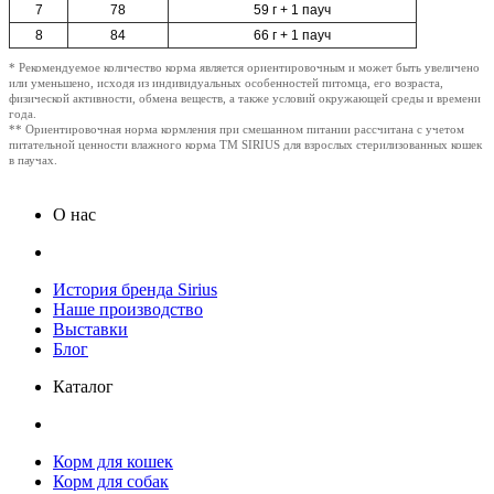
7
78
59 г + 1 пауч
8
84
66 г + 1 пауч
* Рекомендуемое количество корма является ориентировочным и может быть увеличено
или уменьшено, исходя из индивидуальных особенностей питомца, его возраста,
физической активности, обмена веществ, а также условий окружающей среды и времени
года.
** Ориентировочная норма кормления при смешанном питании рассчитана с учетом
питательной ценности влажного корма ТМ SIRIUS для взрослых стерилизованных кошек
в паучах.
О нас
История бренда Sirius
Наше производство
Выставки
Блог
Каталог
Корм для кошек
Корм для собак