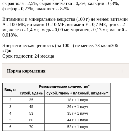
сырая зола - 2,5%, сырая клетчатка - 0,3%, кальций - 0,3%,
фосфор - 0,27%, влажность - 82%.
Витамины и минеральные вещества (100 г) не менее: витамин
А - 100 МЕ, витамин D -10 МЕ, витамин E - 0,7 МЕ, цинк - 2
мг, железо - 1,4 мг, медь - 0,09 мг, марганец - 0,13 мг, магний -
0,018%.
Энергетическая ценность (на 100 г) не менее: 73 ккал/306
кДж.
Срок годности: 24 месяца
Норма кормления
Рекомендуемое количество*
Вес, кг
сухой, г/день
сухой, г/день + влажный, шт./день**
2
35
18 г + 1 пауч
3
45
26 г + 1 пауч
4
53
35 г + 1 пауч
5
60
44 г + 1 пауч
6
70
52 г + 1 пауч