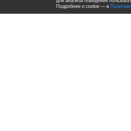
для анализа поведения пользовате
Подробнее о cookie — в
Политике
О нас
Каталог
История бренда Sirius
Корм для кошек
Наше производство
Корм для собак
Выставки
Подобрать корм
Блог
Вопрос-ответ
Скачать каталог
Акции, скидки, новости — под
По всем вопросам качества