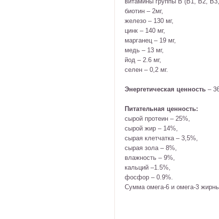
витамины группы В (В1, В2, В3, 
биотин – 2мг,
железо – 130 мг,
цинк – 140 мг,
марганец – 19 мг,
медь – 13 мг,
йод – 2.6 мг,
селен – 0,2 мг.
Энергетическая ценность
– 36
Питательная ценность:
сырой протеин – 25%,
сырой жир – 14%,
сырая клетчатка – 3,5%,
сырая зола – 8%,
влажность – 9%,
кальций –1.5%,
фосфор – 0.9%.
Сумма омега-6 и омега-3 жирны