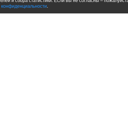
лей и сбора статистики. Если вы не согласны – пожалуйста,
 конфиденциальности
.
Партнерам
Где купить
П
Стать партнером
Интернет магазины
На
Стать амбассадором
Маркетплейсы
Презентация корма
Ближайшие магазины
Зоомагазины
пишитесь!