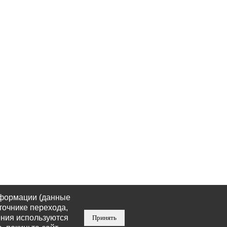
нформации (данные
точнике перехода,
ения используются
Принять