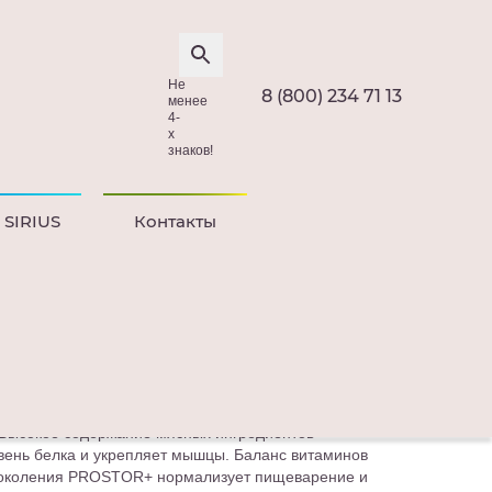
Не
8 (800) 234 71 13
менее
4-
х
знаков!
 SIRIUS
Контакты
са SIRIUS для взрослых собак крупных
класса для полноценного ежедневного рациона
 Высокое содержание мясных ингредиентов
вень белка и укрепляет мышцы. Баланс витаминов
 поколения PROSTOR+ нормализует пищеварение и