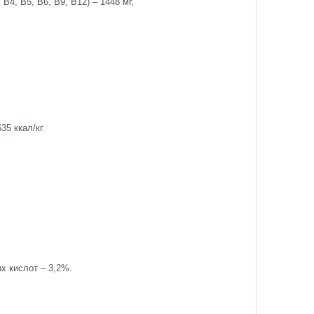
В4, В5, В6, В9, В12) – 1448 мг,
35 ккал/кг.
х кислот – 3,2%.