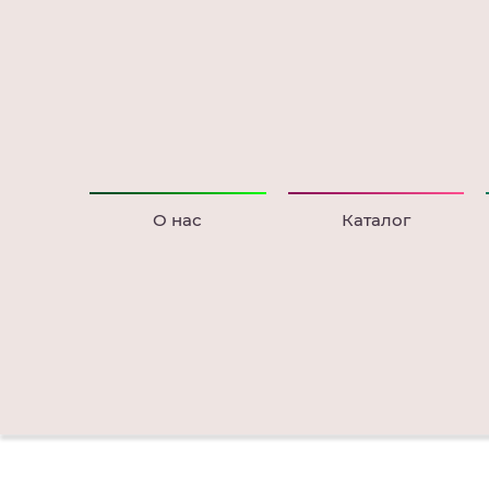
О нас
Каталог
Главная
Корм для собак
ИНДЕЙКА С ОВОЩАМ
Комплекс пробиотиков ProStor+
Витамины и
Поддерживает
Легко
волокна
иммунитет
усваивается