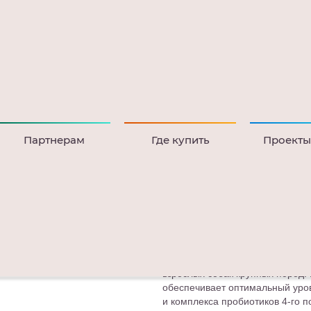
Партнерам
Где купить
Проекты
И
ИНДЕЙКА С ОВОЩАМИ
Сухой корм премиум-клас
пород
Упаковка: 2 кг, 15 кг
SIRIUS — сухой корм премиум-
взрослых собак крупных пород.
обеспечивает оптимальный уро
и комплекса пробиотиков 4-го