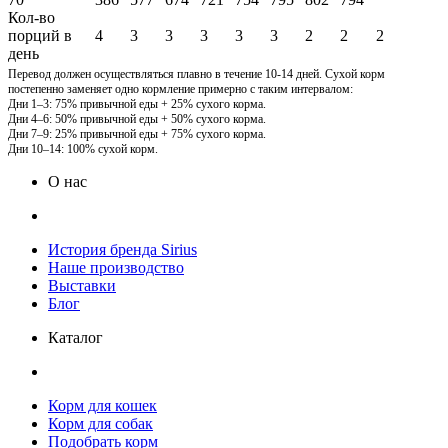
Кол-во
порций в
4
3
3
3
3
3
2
2
2
день
Перевод должен осуществляться плавно в течение 10-14 дней. Сухой корм
постепенно заменяет одно кормление примерно с таким интервалом:
Дни 1–3: 75% привычной еды + 25% сухого корма.
Дни 4–6: 50% привычной еды + 50% сухого корма.
Дни 7–9: 25% привычной еды + 75% сухого корма.
Дни 10–14: 100% сухой корм.
О нас
История бренда Sirius
Наше производство
Выставки
Блог
Каталог
Корм для кошек
Корм для собак
Подобрать корм