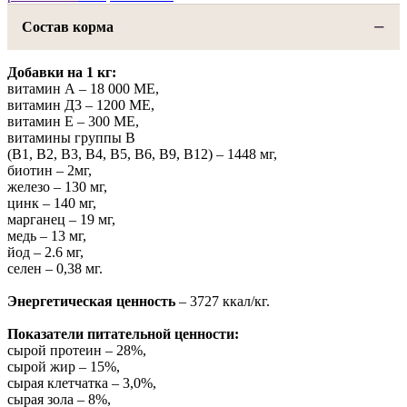
Состав корма
Добавки на 1 кг:
витамин А – 18 000 МЕ,
витамин Д3 – 1200 МЕ,
витамин Е – 300 МЕ,
витамины группы В
(В1, В2, В3, В4, В5, В6, В9, В12) – 1448 мг,
биотин – 2мг,
железо – 130 мг,
цинк – 140 мг,
марганец – 19 мг,
медь – 13 мг,
йод – 2.6 мг,
селен – 0,38 мг.
Энергетическая ценность
– 3727 ккал/кг.
Показатели питательной ценности:
сырой протеин – 28%,
сырой жир – 15%,
сырая клетчатка – 3,0%,
сырая зола – 8%,