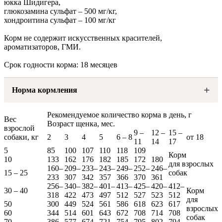
юкка Шидигера,
глюкозамина сульфат – 500 мг/кг,
хондроитина сульфат – 100 мг/кг
Корм не содержит искусственных красителей,
ароматизаторов, ГМИ.
Срок годности корма: 18 месяцев
Норма кормления
Рекомендуемое количество корма в день, г
Вес
Возраст щенка, мес.
взрослой
9 –
12 –
15 –
собаки, кг
2
3
4
5
6 – 8
от 18
11
14
17
5
85
100
107
110
118
109
Корм
10
133
162
176
182
185
172
180
для взрослых
160–
209–
233–
243–
249–
252–
246–
15 – 25
собак
233
307
342
357
366
370
361
256–
340–
382–
401–
413–
425–
420–
412–
30 – 40
Корм
318
422
473
497
512
527
523
512
для
50
300
449
524
561
586
618
623
617
взрослых
60
344
514
601
643
672
708
714
708
собак
70
386
577
674
721
754
795
802
794