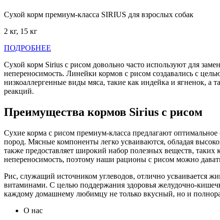
Сухой корм премиум-класса SIRIUS для взрослых собак
2 кг, 15 кг
ПОДРОБНЕЕ
Сухой корм Sirius с рисом довольно часто используют для зам
непереносимость. Линейки кормов с рисом создавались с цел
низкоаллергенные виды мяса, такие как индейка и ягненок, а 
реакций.
Преимущества кормов Sirius с рисом
Сухие корма с рисом премиум-класса предлагают оптимальное 
пород. Мясные компоненты легко усваиваются, обладая высоко
также предоставляет широкий набор полезных веществ, таких 
непереносимость, поэтому наши рационы с рисом можно дават
Рис, служащий источником углеводов, отлично усваивается жи
витаминами. С целью поддержания здоровья желудочно-кишечного т
каждому домашнему любимцу не только вкусный, но и полно
О нас