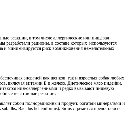
ивные реакции, в том числе аллергические или пищевая
мы разработали рационы, в составе которых используются
орма и минимизируется риск возникновения нежелательных
беспечивая энергией как щенков, так и взрослых собак любых
ов, включая витамин E и железо. Диетическое мясо индейки,
 считаются низкоаллергенными и редко вызывают пищевую
одобные негативные реакции.
тавляет собой полнорационный продукт, богатый минералами и
llis, Bacillus licheniformis). Sirius стремится предоставить