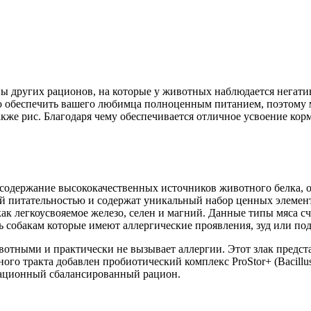
ены других рационов, на которые у животных наблюдается негат
ью обеспечить вашего любимца полноценным питанием, поэтому 
также рис. Благодаря чему обеспечивается отличное усвоение к
содержание высококачественных источников животного белка, о
й питательностью и содержат уникальный набор ценных элемент
как легкоусвояемое железо, селен и магний. Данные типы мяса
ь собакам которые имеют аллергические проявления, зуд или п
вотными и практически не вызывает аллергии. Этот злак предс
ракта добавлен пробиотический комплекс ProStor+ (Bacillus subti
рационный сбалансированный рацион.